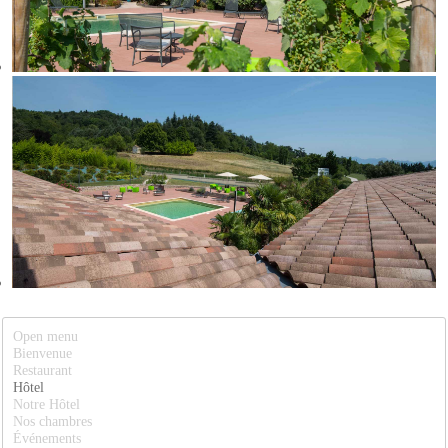
Open menu
Bienvenue
Restaurant
Hôtel
Notre Hôtel
Nos chambres
Événements