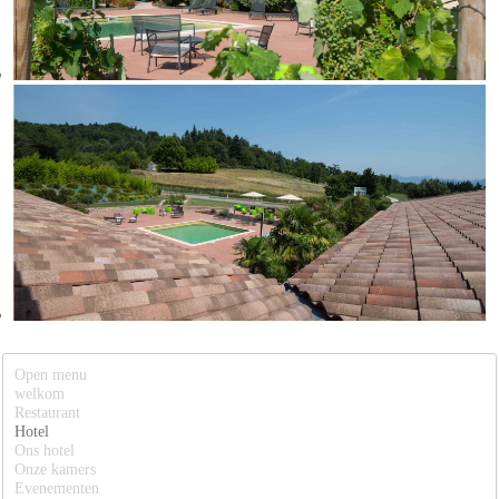
Open menu
welkom
Restaurant
Hotel
Ons hotel
Onze kamers
Evenementen