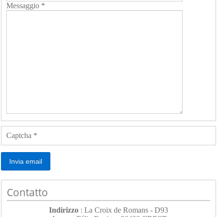
Messaggio
*
Captcha
*
Invia email
Contatto
Indirizzo
: La Croix de Romans - D93