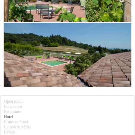
Open menu
Benvenuto
Ristorante
Hotel
Il nostro hotel
Le nostre stanze
Eventi